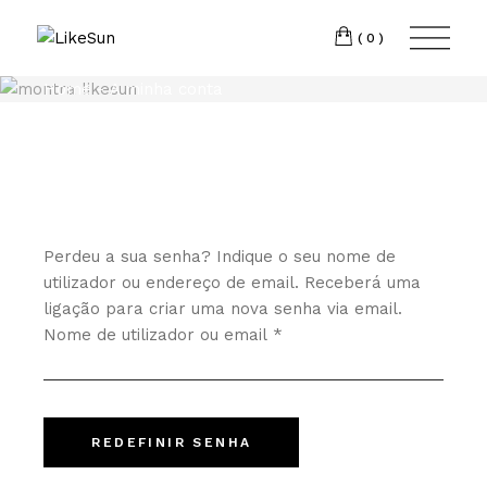
Skip
Torres
to
INSTAGRAM
the
(0)
Vedras
LINKEDIN
content
T:
+351 969 013
Home
A minha conta
293
E:
geral@likesun.pt
Perdeu a sua senha? Indique o seu nome de
utilizador ou endereço de email. Receberá uma
ligação para criar uma nova senha via email.
Obrigatório
Nome de utilizador ou email
*
REDEFINIR SENHA