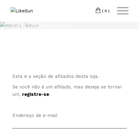
Skip
Torres
to
INSTAGRAM
the
(0)
Vedras
LINKEDIN
content
T:
+351 969 013
Home
Afiliados da loja
293
E:
geral@likesun.pt
Esta é a seção de afiliados desta loja.
Se você não é um afiliado, mas deseja se tornar
um,
registre-se
.
Endereço de e-mail