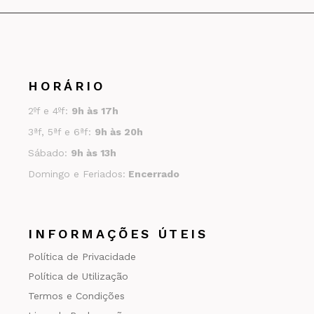
HORÁRIO
2ºf e 4ºf:
9h às 17h
3ªf, 5ªf e 6ªf:
9h às 20h
Sábado:
9h às 13h
Domingo e Feriados:
Encerrado
INFORMAÇÕES ÚTEIS
Política de Privacidade
Política de Utilização
Termos e Condições