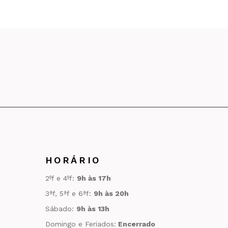
HORÁRIO
2ºf e 4ºf:
9h às 17h
3ªf, 5ªf e 6ªf:
9h às 20h
Sábado:
9h às 13h
Domingo e Feriados:
Encerrado