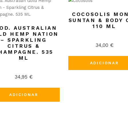
COCOSOLIS MO
SUNTAN & BODY 
110 ML
OD. AUSTRALIAN
LD HEMP NATION
– SPARKLING
34,00
€
CITRUS &
HAMPAGNE. 535
ML
ADICIONAR
34,95
€
ADICIONAR