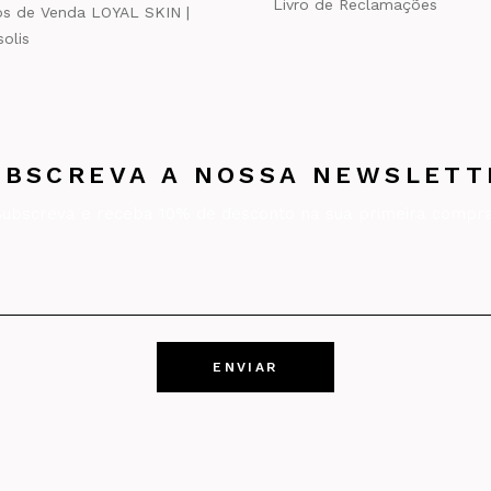
Livro de Reclamações
s de Venda LOYAL SKIN |
olis
UBSCREVA A NOSSA NEWSLETT
Subscreva e receba 10% de desconto na sua primeira compra