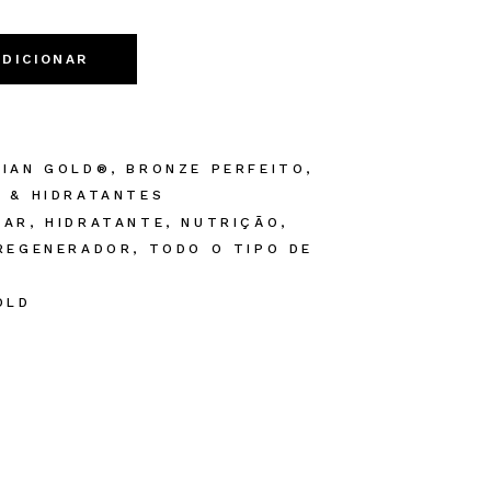
r After. 650 ml quantity
ADICIONAR
LIAN GOLD®
,
BRONZE PERFEITO
,
 & HIDRATANTES
LAR
,
HIDRATANTE
,
NUTRIÇÃO
,
REGENERADOR
,
TODO O TIPO DE
OLD