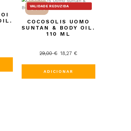
-37%
VALIDADE REDUZIDA
NOI
OIL.
COCOSOLIS UOMO
SUNTAN & BODY OIL.
110 ML
29,00
€
18,27
€
O
O
preço
preço
original
atual
era:
é:
ADICIONAR
29,00 €.
18,27 €.