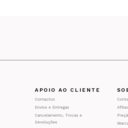
APOIO AO CLIENTE
SO
Contactos
Cont
Envios e Entregas
Afili
Cancelamento, Trocas e
Preçá
Devoluções
Marc