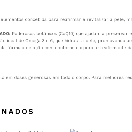
 elementos concebida para reafirmar e revitalizar a pele, m
EADO
:
Poderosos botânicos (CoQ10) que ajudam a preservar e
o ideal de Omega 3 e 6, que hidrata a pele, promovendo um
pla fórmula de ação com contorno corporal e reafirmante da
old em doses generosas em todo o corpo. Para melhores resul
ONADOS