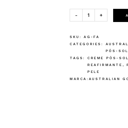
Marcas
Prod. Australian Gold Foreve
-
+
SKU:
AG-FA
CATEGORIES:
AUSTRA
PÓS-SOL
TAGS:
CREME PÓS-SO
REAFIRMANTE
,
PELE
MARCA:
AUSTRALIAN G