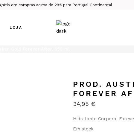
grátis em compras acima de 29€ para Portugal Continental
LOJA
alian Gold Forever After. 650 ml
Bronze Perfeito
o
Essencias de Cabelo
Essenciais de Lábios
PROD. AUST
Essenciais de Pele
FOREVER AF
Intimidade &
Perfume
34,95
€
Rituais Exclusivos
Suplementos de
Hidratante Corporal Foreve
Bem-Estar
Em stock