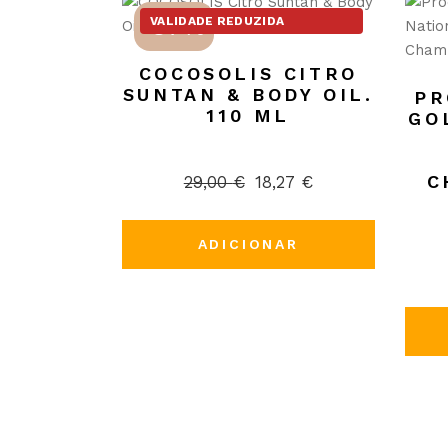
-37%
VALIDADE REDUZIDA
COCOSOLIS CITRO
SUNTAN & BODY OIL.
PR
110 ML
GO
C
29,00
€
18,27
€
O
O
preço
preço
original
atual
era:
é:
ADICIONAR
29,00 €.
18,27 €.