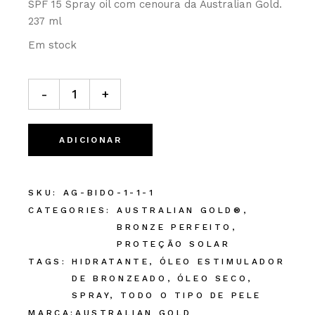
SPF 15 Spray oil com cenoura da Australian Gold.
237 ml
Em stock
Australian Gold SPF 15 SPRAY OIL C/ CENOURA. 237mL 
-
+
ADICIONAR
SKU:
AG-BIDO-1-1-1
CATEGORIES:
AUSTRALIAN GOLD®
,
BRONZE PERFEITO
,
PROTEÇÃO SOLAR
TAGS:
HIDRATANTE
,
ÓLEO ESTIMULADOR
DE BRONZEADO
,
ÓLEO SECO
,
SPRAY
,
TODO O TIPO DE PELE
MARCA:
AUSTRALIAN GOLD