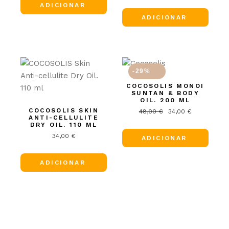
ADICIONAR
ADICIONAR
-29%
COCOSOLIS MONOI
SUNTAN & BODY
OIL. 200 ML
COCOSOLIS SKIN
48,00
€
34,00
€
O
O
ANTI-CELLULITE
preço
preço
DRY OIL. 110 ML
original
atual
era:
é:
34,00
€
ADICIONAR
48,00 €.
34,00 €.
ADICIONAR