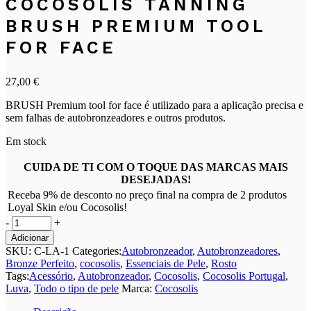
COCOSOLIS TANNING
BRUSH PREMIUM TOOL
FOR FACE
27,00
€
BRUSH Premium tool for face é utilizado para a aplicação precisa e
sem falhas de autobronzeadores e outros produtos.
Em stock
CUIDA DE TI COM O TOQUE DAS MARCAS MAIS
DESEJADAS!
Receba 9% de desconto no preço final na compra de 2 produtos
Loyal Skin e/ou Cocosolis!
COCOSOLIS
-
+
TANNING
Adicionar
BRUSH
SKU:
C-LA-1
Categories:
Autobronzeador
,
Autobronzeadores
,
Premium
Bronze Perfeito
,
cocosolis
,
Essenciais de Pele
,
Rosto
tool
Tags:
Acessório
,
Autobronzeador
,
Cocosolis
,
Cocosolis Portugal
,
for
Luva
,
Todo o tipo de pele
Marca:
Cocosolis
face
quantity