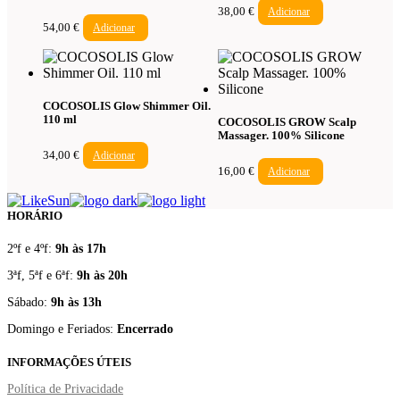
38,00
€
Adicionar
54,00
€
Adicionar
COCOSOLIS Glow Shimmer Oil.
110 ml
COCOSOLIS GROW Scalp
Massager. 100% Silicone
34,00
€
Adicionar
16,00
€
Adicionar
HORÁRIO
2ºf e 4ºf:
9h às 17h
3ªf, 5ªf e 6ªf:
9h às 20h
Sábado:
9h às 13h
Domingo e Feriados:
Encerrado
INFORMAÇÕES ÚTEIS
Política de Privacidade