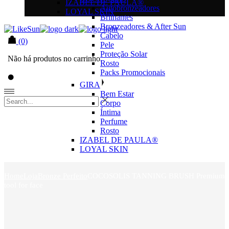
IZABEL DE PAULA®
Autobronzeadores
LOYAL SKIN
Brilhantes
Bronzeadores & After Sun
Cabelo
(0)
Pele
Proteção Solar
Não há produtos no carrinho.
Rosto
Packs Promocionais
GIRA
Bem Estar
Corpo
Íntima
Perfume
Rosto
IZABEL DE PAULA®
LOYAL SKIN
Home
Loja
Bronze Perfeito
COCOSOLIS TANNING BRUSH Premium
tool for face