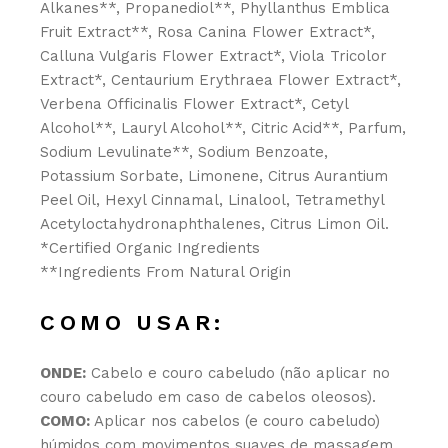
Alkanes**, Propanediol**, Phyllanthus Emblica
Fruit Extract**, Rosa Canina Flower Extract*,
Calluna Vulgaris Flower Extract*, Viola Tricolor
Extract*, Centaurium Erythraea Flower Extract*,
Verbena Officinalis Flower Extract*, Cetyl
Alcohol**, Lauryl Alcohol**, Citric Acid**, Parfum,
Sodium Levulinate**, Sodium Benzoate,
Potassium Sorbate, Limonene, Citrus Aurantium
Peel Oil, Hexyl Cinnamal, Linalool, Tetramethyl
Acetyloctahydronaphthalenes, Citrus Limon Oil.
*Certified Organic Ingredients
**Ingredients From Natural Origin
COMO USAR:
ONDE:
Cabelo e couro cabeludo (não aplicar no
couro cabeludo em caso de cabelos oleosos).
COMO:
Aplicar nos cabelos (e couro cabeludo)
húmidos com movimentos suaves de massagem,