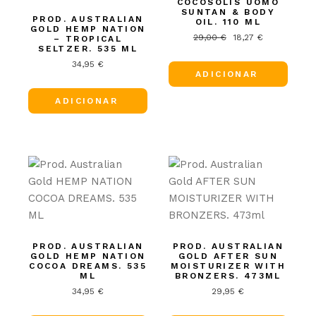
COCOSOLIS UOMO
SUNTAN & BODY
PROD. AUSTRALIAN
OIL. 110 ML
GOLD HEMP NATION
29,00
€
18,27
€
– TROPICAL
O
O
SELTZER. 535 ML
preço
preço
original
atual
34,95
€
era:
é:
ADICIONAR
29,00 €.
18,27 €.
ADICIONAR
PROD. AUSTRALIAN
PROD. AUSTRALIAN
GOLD HEMP NATION
GOLD AFTER SUN
COCOA DREAMS. 535
MOISTURIZER WITH
ML
BRONZERS. 473ML
34,95
€
29,95
€