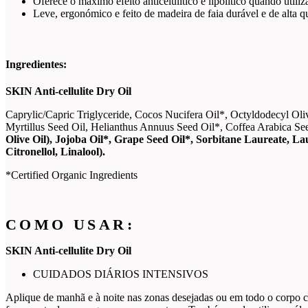
Oferece o máximo efeito anticelulítico e lipolítico quando util
Leve, ergonómico e feito de madeira de faia durável e de alta q
Ingredientes:
SKIN Anti-cellulite Dry Oil
Caprylic/Capric Triglyceride, Cocos Nucifera Oil*, Octyldodecyl Oli
Myrtillus Seed Oil, Helianthus Annuus Seed Oil*, Coffea Arabica See
Olive Oil), Jojoba Oil*, Grape Seed Oil*, Sorbitane Laureate, L
Citronellol, Linalool).
*Certified Organic Ingredients
COMO USAR:
SKIN Anti-cellulite Dry Oil
CUIDADOS DIÁRIOS INTENSIVOS
Aplique de manhã e à noite nas zonas desejadas ou em todo o corpo 