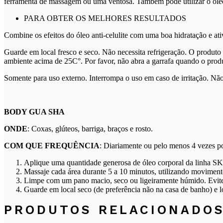
ferramenta de massagem ou uma ventosa. Também pode utilizar o óle
PARA OBTER OS MELHORES RESULTADOS
Combine os efeitos do óleo anti-celulite com uma boa hidratação e ativ
Guarde em local fresco e seco. Não necessita refrigeração. O produto
ambiente acima de 25C°. Por favor, não abra a garrafa quando o produ
Somente para uso externo. Interrompa o uso em caso de irritação. Não
BODY GUA SHA
ONDE
: Coxas, glúteos, barriga, braços e rosto.
COM QUE FREQUÊNCIA
: Diariamente ou pelo menos 4 vezes p
Aplique uma quantidade generosa de óleo corporal da linha SK
Massaje cada área durante 5 a 10 minutos, utilizando movimento
Limpe com um pano macio, seco ou ligeiramente húmido. Evit
Guarde em local seco (de preferência não na casa de banho) e lo
PRODUTOS RELACIONADO