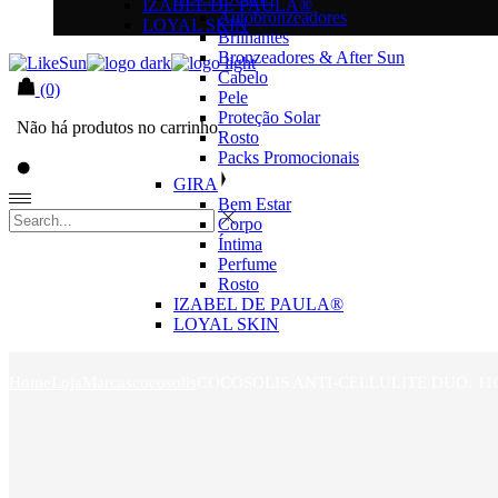
IZABEL DE PAULA®
Autobronzeadores
LOYAL SKIN
Brilhantes
Bronzeadores & After Sun
Cabelo
(0)
Pele
Proteção Solar
Não há produtos no carrinho.
Rosto
Packs Promocionais
GIRA
Bem Estar
Corpo
Íntima
Perfume
Rosto
IZABEL DE PAULA®
LOYAL SKIN
Home
Loja
Marcas
cocosolis
COCOSOLIS ANTI-CELLULITE DUO. 1