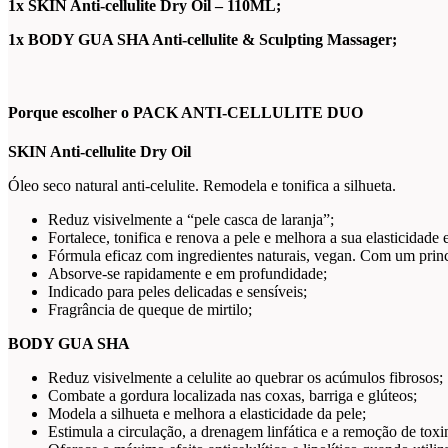
1x SKIN Anti-cellulite Dry Oil – 110ML;
1x BODY GUA SHA Anti-cellulite & Sculpting Massager;
Porque escolher o PACK ANTI-CELLULITE DUO
SKIN Anti-cellulite Dry Oil
Óleo seco natural anti-celulite. Remodela e tonifica a silhueta.
Reduz visivelmente a “pele casca de laranja”;
Fortalece, tonifica e renova a pele e melhora a sua elasticidade e
Fórmula eficaz com ingredientes naturais, vegan. Com um princí
Absorve-se rapidamente e em profundidade;
Indicado para peles delicadas e sensíveis;
Fragrância de queque de mirtilo;
BODY GUA SHA
Reduz visivelmente a celulite ao quebrar os acúmulos fibrosos;
Combate a gordura localizada nas coxas, barriga e glúteos;
Modela a silhueta e melhora a elasticidade da pele;
Estimula a circulação, a drenagem linfática e a remoção de toxi