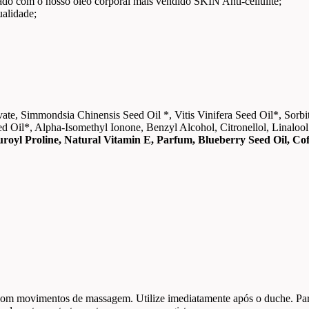
izado com o nosso óleo corporal mais vendido SKIN Anti-cellulite;
ualidade;
vate, Simmondsia Chinensis Seed Oil *, Vitis Vinifera Seed Oil*, Sorb
d Oil*, Alpha-Isomethyl Ionone, Benzyl Alcohol, Citronellol, Linalool
auroyl Proline, Natural Vitamin E, Parfum, Blueberry Seed Oil, Co
com movimentos de massagem. Utilize imediatamente após o duche. Par