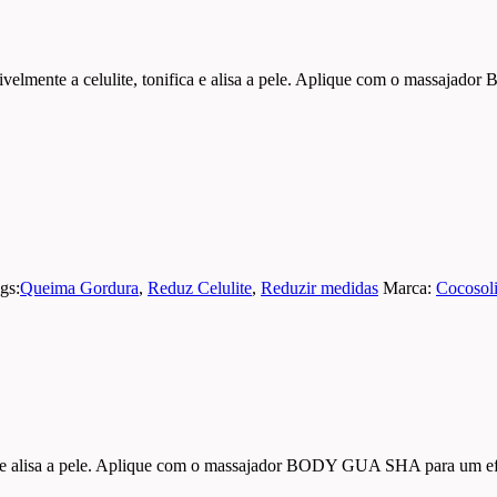
mente a celulite, tonifica e alisa a pele. Aplique com o massajado
gs:
Queima Gordura
,
Reduz Celulite
,
Reduzir medidas
Marca:
Cocosol
fica e alisa a pele. Aplique com o massajador BODY GUA SHA para um ef