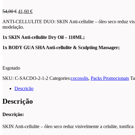
O
O
54,00
€
41,60
€
preço
preço
ANTI-CELLULITE DUO: SKIN Anti-cellulite – óleo seco reduz visivel
original
atual
modelação.
era:
é:
54,00 €.
41,60 €.
1x SKIN Anti-cellulite Dry Oil – 110ML;
1x BODY GUA SHA Anti-cellulite & Sculpting Massager;
Esgotado
SKU:
C-SACDO-2-1-2
Categories:
cocosolis
,
Packs Promocionais
Ta
Descrição
Descrição
Descrição:
SKIN Anti-cellulite – óleo seco reduz visivelmente a celulite, toni