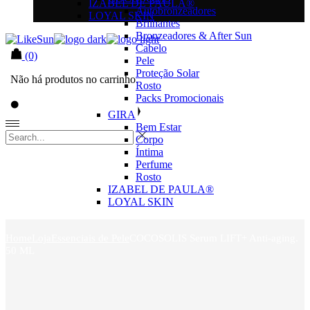
IZABEL DE PAULA®
Autobronzeadores
LOYAL SKIN
Brilhantes
Bronzeadores & After Sun
Cabelo
(0)
Pele
Proteção Solar
Não há produtos no carrinho.
Rosto
Packs Promocionais
GIRA
Bem Estar
Corpo
Íntima
Perfume
Rosto
IZABEL DE PAULA®
LOYAL SKIN
Home
Loja
Essenciais de Pele
COCOSOLIS Serum LIFT+ Anti-aging.
50 ML