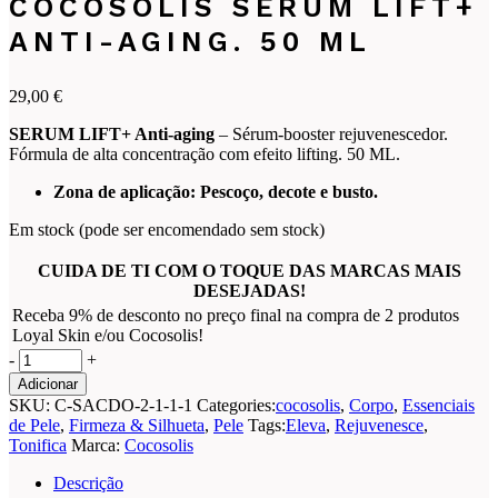
COCOSOLIS SERUM LIFT+
ANTI-AGING. 50 ML
29,00
€
SERUM LIFT+ Anti-aging
– Sérum-booster rejuvenescedor.
Fórmula de alta concentração com efeito lifting. 50 ML.
Zona de aplicação: Pescoço, decote e busto.
Em stock (pode ser encomendado sem stock)
CUIDA DE TI COM O TOQUE DAS MARCAS MAIS
DESEJADAS!
Receba 9% de desconto no preço final na compra de 2 produtos
Loyal Skin e/ou Cocosolis!
COCOSOLIS
-
+
Serum
Adicionar
LIFT+
SKU:
C-SACDO-2-1-1-1
Categories:
cocosolis
,
Corpo
,
Essenciais
Anti-
de Pele
,
Firmeza & Silhueta
,
Pele
Tags:
Eleva
,
Rejuvenesce
,
aging.
Tonifica
Marca:
Cocosolis
50
ML
Descrição
quantity