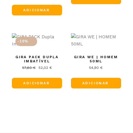
ADICIONAR
-10%
GIRA PACK DUPLA
GIRA WE | HOMEM
IMBATÍVEL
50ML
57,80
€
52,02
€
54,90
€
O
O
preço
preço
original
atual
era:
é:
ADICIONAR
ADICIONAR
57,80 €.
52,02 €.