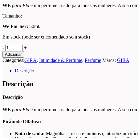
WE
para Ela
é um perfume criado para todas as mulheres. A sua com
Tamanho:
We For her:
50ml.
Em stock (pode ser encomendado sem stock)
GIRA
-
+
WE
Adicionar
|
Categories:
GIRA
,
Intimidade & Perfume
,
Perfume
Marca:
GIRA
MULHER
50ML
Descrição
quantity
Descrição
Descrição
WE
para Ela
é um perfume criado para todas as mulheres. A sua com
Pirâmide Olfativa:
Nota de saída:
Magnólia – fresca e luminosa, introduz um iníci