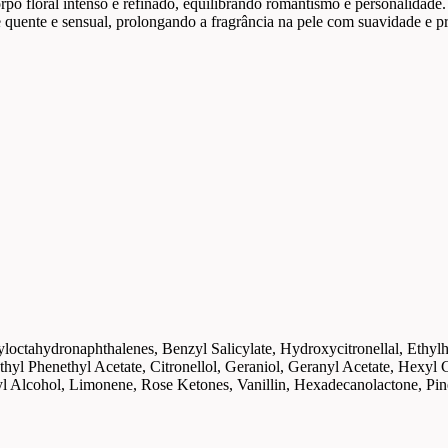
o floral intenso e refinado, equilibrando romantismo e personalidade.
uente e sensual, prolongando a fragrância na pele com suavidade e p
tyloctahydronaphthalenes, Benzyl Salicylate, Hydroxycitronellal, Et
ethyl Phenethyl Acetate, Citronellol, Geraniol, Geranyl Acetate, Hex
l Alcohol, Limonene, Rose Ketones, Vanillin, Hexadecanolactone, P