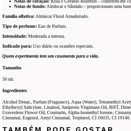
Notas de coração:
Rosa e Gerânio Bourbon – conferem-lhe corp
Notas de fundo:
Almíscar e Sândalo – proporcionam uma base q
Família olfativa:
Almíscar Floral Amadeirado.
Tipo de perfume:
Eau de Parfum.
Intensidade:
Moderada a intensa.
Indicado para:
Uso diário ou ocasiões especiais.
Quem experimenta tem um casamento para a vida.
Tamanho
50 ml.
Ingredientes
Alcohol Denat., Parfum (Fragrance), Aqua (Water), Tetramethyl Ace
Ethylhexyl Salicylate, Linalool, Juniperus Virginiana Oil, BHT, Dim
Graveolens Flower Oil, Coumarin, Alpha-Isomethyl Ionone, Cinnamy
Cinnamal, Eugenol, Amyl Cinnamal, Terpineol, CI 16035, CI 19140.
TAMBÉM PODE GOSTAR…