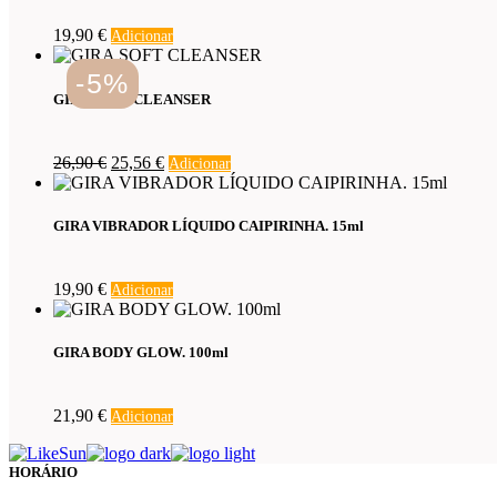
19,90
€
Adicionar
-5%
GIRA SOFT CLEANSER
O
O
26,90
€
25,56
€
Adicionar
preço
preço
original
atual
era:
é:
GIRA VIBRADOR LÍQUIDO CAIPIRINHA. 15ml
26,90 €.
25,56 €.
19,90
€
Adicionar
GIRA BODY GLOW. 100ml
21,90
€
Adicionar
HORÁRIO