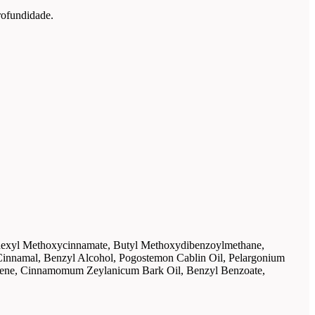
rofundidade.
hylhexyl Methoxycinnamate, Butyl Methoxydibenzoylmethane,
yl Cinnamal, Benzyl Alcohol, Pogostemon Cablin Oil, Pelargonium
inene, Cinnamomum Zeylanicum Bark Oil, Benzyl Benzoate,