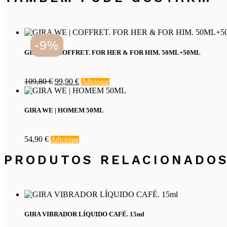
-9%
GIRA WE | COFFRET. FOR HER & FOR HIM. 50ML+50ML
O
O
109,80
€
99,90
€
Adicionar
preço
preço
original
atual
era:
é:
GIRA WE | HOMEM 50ML
109,80 €.
99,90 €.
54,90
€
Adicionar
PRODUTOS RELACIONADO
GIRA VIBRADOR LÍQUIDO CAFÉ. 15ml