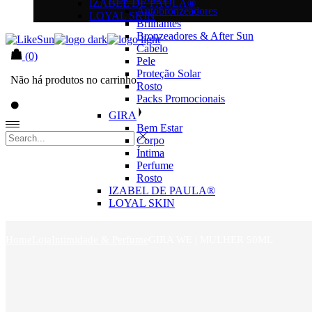
IZABEL DE PAULA®
Autobronzeadores
LOYAL SKIN
Brilhantes
Bronzeadores & After Sun
Cabelo
(0)
Pele
Proteção Solar
Não há produtos no carrinho.
Rosto
Packs Promocionais
GIRA
Bem Estar
Corpo
Íntima
Perfume
Rosto
IZABEL DE PAULA®
LOYAL SKIN
Home
Loja
Intimidade & Perfume
GIRA WE | MULHER 50ML