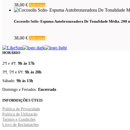
38,00
€
Adicionar
Cocosolis Solis- Espuma Autobronzeadora De Tonalidade Média. 200 
38,00
€
Adicionar
HORÁRIO
2ºf e 4ºf:
9h às 17h
3ªf, 5ªf e 6ªf:
9h às 20h
Sábado:
9h às 13h
Domingo e Feriados:
Encerrado
INFORMAÇÕES ÚTEIS
Política de Privacidade
Política de Utilização
Termos e Condições
Livro de Reclamações