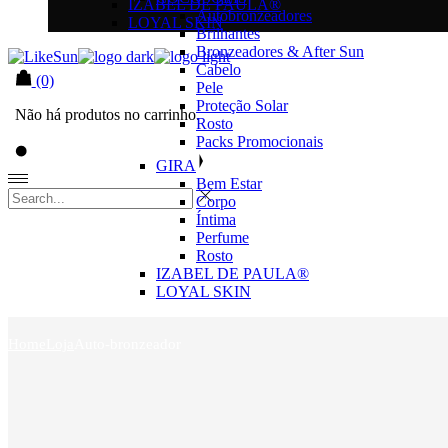
IZABEL DE PAULA®
Autobronzeadores
LOYAL SKIN
Brilhantes
Bronzeadores & After Sun
Cabelo
(0)
Pele
Proteção Solar
Não há produtos no carrinho.
Rosto
Packs Promocionais
GIRA
Bem Estar
Corpo
Íntima
Perfume
Rosto
IZABEL DE PAULA®
LOYAL SKIN
Home
Loja
Auto-bronzeador