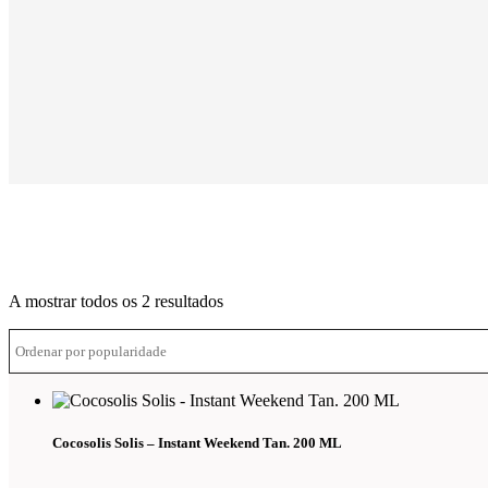
Ordenado
A mostrar todos os 2 resultados
por
média
de
classificação
Cocosolis Solis – Instant Weekend Tan. 200 ML