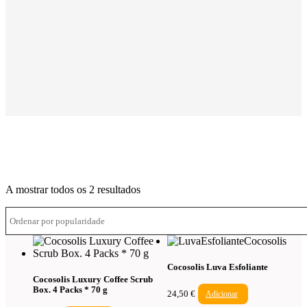
Ordenado
A mostrar todos os 2 resultados
por
média
de
classificação
Cocosolis Luva Esfoliante
Cocosolis Luxury Coffee Scrub
Box. 4 Packs * 70 g
24,50
€
Adicionar