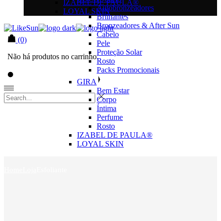
IZABEL DE PAULA®
Autobronzeadores
LOYAL SKIN
Brilhantes
Bronzeadores & After Sun
Cabelo
(0)
Pele
Proteção Solar
Não há produtos no carrinho.
Rosto
Packs Promocionais
GIRA
Bem Estar
Corpo
Íntima
Perfume
Rosto
IZABEL DE PAULA®
LOYAL SKIN
Home
Loja
Esfoliante