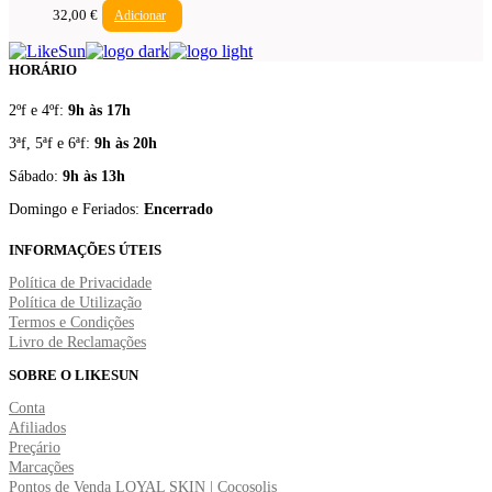
32,00
€
Adicionar
HORÁRIO
2ºf e 4ºf:
9h às 17h
3ªf, 5ªf e 6ªf:
9h às 20h
Sábado:
9h às 13h
Domingo e Feriados:
Encerrado
INFORMAÇÕES ÚTEIS
Política de Privacidade
Política de Utilização
Termos e Condições
Livro de Reclamações
SOBRE O LIKESUN
Conta
Afiliados
Preçário
Marcações
Pontos de Venda LOYAL SKIN | Cocosolis