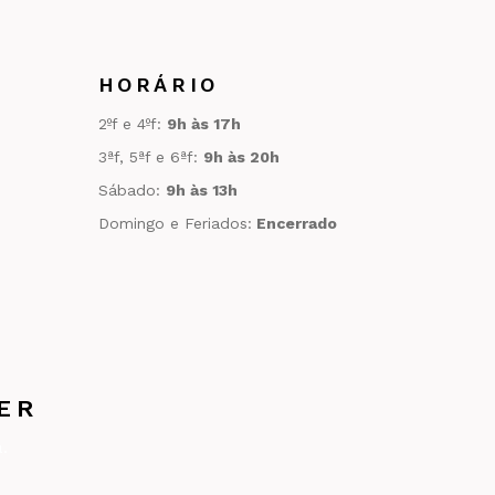
HORÁRIO
2ºf e 4ºf:
9h às 17h
3ªf, 5ªf e 6ªf:
9h às 20h
Sábado:
9h às 13h
Domingo e Feriados:
Encerrado
ER
.