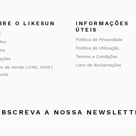
BRE O LIKESUN
INFORMAÇÕES
ÚTEIS
a
Política de Privacidade
ados
Política de Utilização
rio
Termos e Condições
ações
Livro de Reclamações
s de Venda LOYAL SKIN |
olis
UBSCREVA A NOSSA NEWSLETT
Subscreva e receba 10% de desconto na sua primeira compra