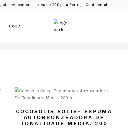
grátis em compras acima de 29€ para Portugal Continental
LOJA
Bronze Perfeito
o
Essencias de Cabelo
Essenciais de Lábios
Essenciais de Pele
Intimidade &
Perfume
Rituais Exclusivos
COCOSOLIS SOLIS- ESPUMA
Suplementos de
AUTOBRONZEADORA DE
Bem-Estar
TONALIDADE MÉDIA. 200