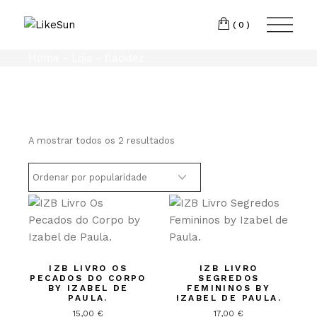
Skip
Torres
to
INSTAGRAM
the
(0)
Vedras
LINKEDIN
content
T:
+351 969 013
Home
Loja
flacidez
293
E:
geral@likesun.pt
Ordenado
A mostrar todos os 2 resultados
por
média
de
classificação
IZB LIVRO OS
IZB LIVRO
PECADOS DO CORPO
SEGREDOS
BY IZABEL DE
FEMININOS BY
PAULA.
IZABEL DE PAULA.
15,00
€
17,00
€