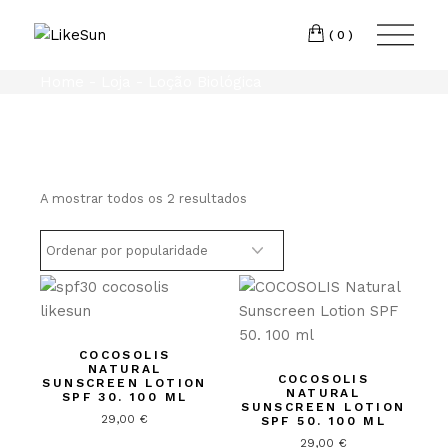
Skip
Torres
to
INSTAGRAM
the
(0)
Vedras
LINKEDIN
content
T:
+351 969 013
Home
Loja
Loção Biológica
293
E:
geral@likesun.pt
Ordenado
A mostrar todos os 2 resultados
por
média
de
classificação
COCOSOLIS
NATURAL
COCOSOLIS
SUNSCREEN LOTION
NATURAL
SPF 30. 100 ML
SUNSCREEN LOTION
29,00
€
SPF 50. 100 ML
29,00
€