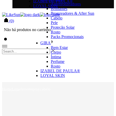
IZABEL DE PAULA®
Autobronzeadores
LOYAL SKIN
Brilhantes
Bronzeadores & After Sun
Cabelo
(0)
Pele
Proteção Solar
Não há produtos no carrinho.
Rosto
Packs Promocionais
GIRA
Bem Estar
Corpo
Íntima
Perfume
Rosto
IZABEL DE PAULA®
LOYAL SKIN
Home
Loja
oleoemspraycabelo