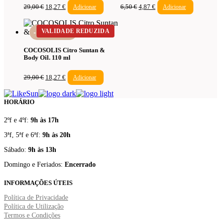
O
O
O
O
29,00
€
18,27
€
Adicionar
6,50
€
4,87
€
Adicionar
preço
preço
preço
preço
original
atual
original
atual
era:
é:
era:
é:
VALIDADE REDUZIDA
-37%
29,00 €.
18,27 €.
6,50 €.
4,87 €.
COCOSOLIS Citro Suntan &
Body Oil. 110 ml
O
O
29,00
€
18,27
€
Adicionar
preço
preço
original
atual
era:
é:
HORÁRIO
29,00 €.
18,27 €.
2ºf e 4ºf:
9h às 17h
3ªf, 5ªf e 6ªf:
9h às 20h
Sábado:
9h às 13h
Domingo e Feriados:
Encerrado
INFORMAÇÕES ÚTEIS
Política de Privacidade
Política de Utilização
Termos e Condições