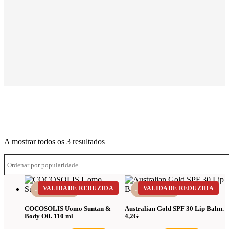
Ordenado
A mostrar todos os 3 resultados
por
média
de
classificação
VALIDADE REDUZIDA
VALIDADE REDUZIDA
-37%
-25%
COCOSOLIS Uomo Suntan &
Australian Gold SPF 30 Lip Balm.
Body Oil. 110 ml
4,2G