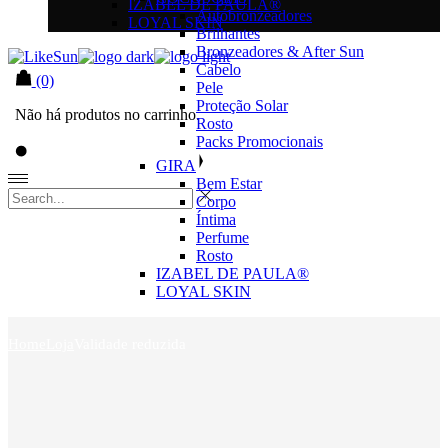
IZABEL DE PAULA®
Autobronzeadores
LOYAL SKIN
Brilhantes
Bronzeadores & After Sun
Cabelo
(0)
Pele
Proteção Solar
Não há produtos no carrinho.
Rosto
Packs Promocionais
GIRA
Bem Estar
Corpo
Íntima
Perfume
Rosto
IZABEL DE PAULA®
LOYAL SKIN
Home
Loja
Validade reduzida