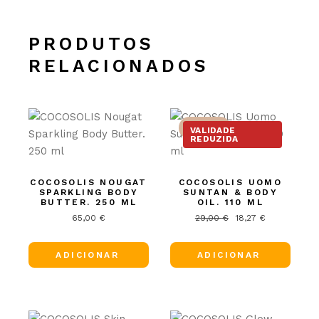
PRODUTOS
RELACIONADOS
-37%
VALIDADE
REDUZIDA
COCOSOLIS NOUGAT
COCOSOLIS UOMO
SPARKLING BODY
SUNTAN & BODY
BUTTER. 250 ML
OIL. 110 ML
65,00
€
29,00
€
18,27
€
O
O
preço
preço
original
atual
era:
é:
ADICIONAR
ADICIONAR
29,00 €.
18,27 €.