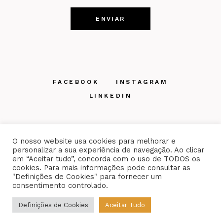
FACEBOOK
INSTAGRAM
LINKEDIN
O nosso website usa cookies para melhorar e
personalizar a sua experiência de navegação. Ao clicar
em “Aceitar tudo”, concorda com o uso de TODOS os
Mantido por
WDX.PT
cookies. Para mais informações pode consultar as
"Definições de Cookies" para fornecer um
consentimento controlado.
Definições de Cookies
Aceitar Tudo
Likesun© 2024. Todos os direitos reservados.