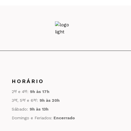
HORÁRIO
2ºf e 4ºf:
9h às 17h
3ªf, 5ªf e 6ªf:
9h às 20h
Sábado:
9h às 13h
Domingo e Feriados:
Encerrado