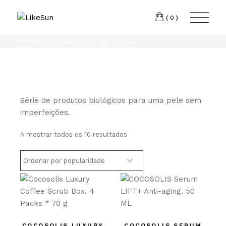
Skip
Torres
to
INSTAGRAM
the
(0)
Vedras
LINKEDIN
content
T:
+351 969 013
Home
cocosolis
Loja
Pele
293
E:
geral@likesun.pt
Série de produtos biológicos para uma pele sem
imperfeições.
Ordenado
A mostrar todos os 10 resultados
por
média
de
classificação
COCOSOLIS LUXURY
COCOSOLIS SERUM